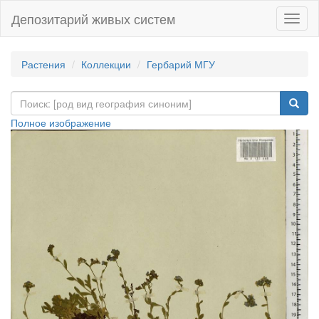
Депозитарий живых систем
Навиг
Растения
Коллекции
Гербарий МГУ
Полное изображение