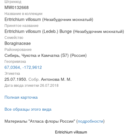
Штрихкод
MW0132668
Название в коллекции
Eritrichium villosum (Незабудочник мохнатый)
Принятое название
Eritrichium villosum (Ledeb.) Bunge (Незабудочник мохнатый)
Семейство
Boraginaceae
Районирование
Сибирь, Чукотка и Камчатка (S7) (Россия)
Геопривязка
67,0364, -172,9612
Этикетка
25.07.1950.
Собр.
Антонова М. М.
Дата ввода этикетки
26.07.2018
Полная карточка
Все образцы этого вида
Материалы "Атласа флоры России" (
подробности
)