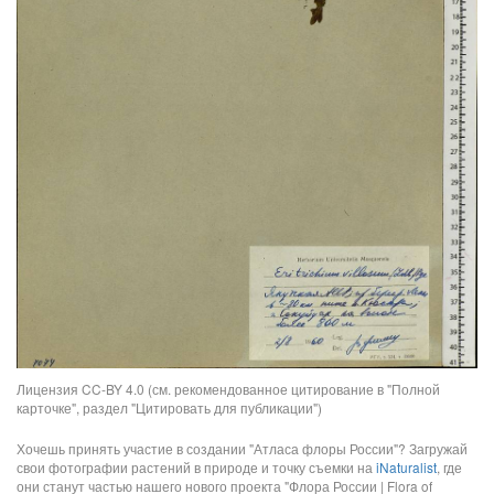
Лицензия CC-BY 4.0 (см. рекомендованное цитирование в "Полной
карточке", раздел "Цитировать для публикации")
Хочешь принять участие в создании "Атласа флоры России"? Загружай
свои фотографии растений в природе и точку съемки на
iNaturalist
, где
они станут частью нашего нового проекта "Флора России | Flora of