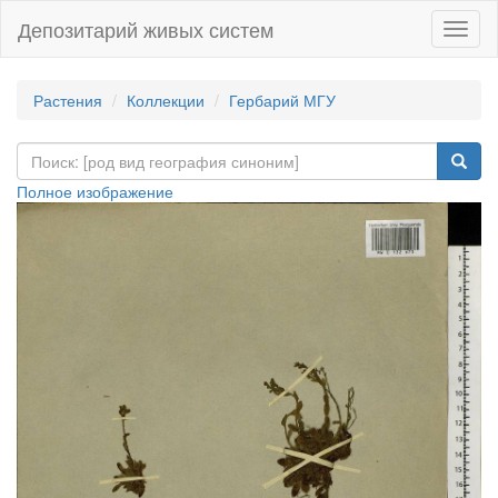
Депозитарий живых систем
Навиг
Растения
Коллекции
Гербарий МГУ
Полное изображение