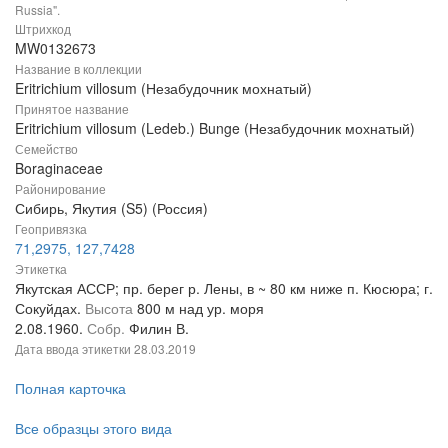
Russia".
Штрихкод
MW0132673
Название в коллекции
Eritrichium villosum (Незабудочник мохнатый)
Принятое название
Eritrichium villosum (Ledeb.) Bunge (Незабудочник мохнатый)
Семейство
Boraginaceae
Районирование
Сибирь, Якутия (S5) (Россия)
Геопривязка
71,2975, 127,7428
Этикетка
Якутская АССР; пр. берег р. Лены, в ~ 80 км ниже п. Кюсюра; г.
Сокуйдах.
Высота
800 м над ур. моря
2.08.1960.
Собр.
Филин В.
Дата ввода этикетки
28.03.2019
Полная карточка
Все образцы этого вида