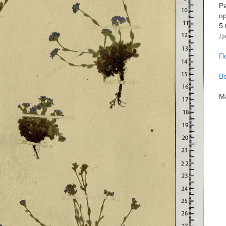
Р
п
5
Да
П
В
М