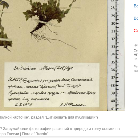
В
В
С
Ци
Се
МГ
06
Ре
ка
олной карточке", раздел "Цитировать для публикации")
? Загружай свои фотографии растений в природе и точку съемки на
ра России | Flora of Russia".