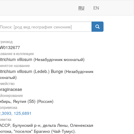
RU
EN
рихкод
W0132677
звание в коллекции
itrichium villosum (Незабудочник мохнатый)
инятое название
itrichium villosum (Ledeb.) Bunge (Незабудочник
охнатый)
мейство
oraginaceae
йонирование
бирь, Якутия (S5) (Россия)
опривязка
2,3093, 125,6891
икетка
АССР, Булунский р-н, дельта Лены, Оленекская
отока, "поселок" Брагино (Чай-Тумус).