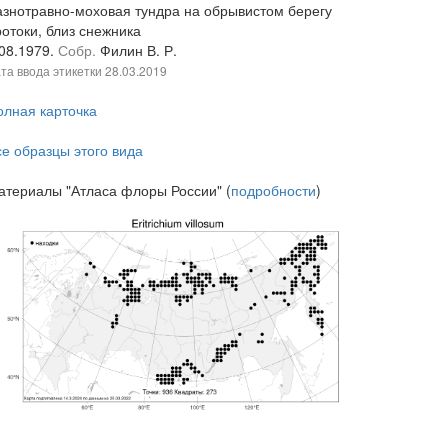
азнотравно-моховая тундра на обрывистом берегу
ротоки, близ снежника
.08.1979.
Собр.
Филин В. Р.
та ввода этикетки
28.03.2019
олная карточка
се образцы этого вида
атериалы "Атласа флоры России" (
подробности
)