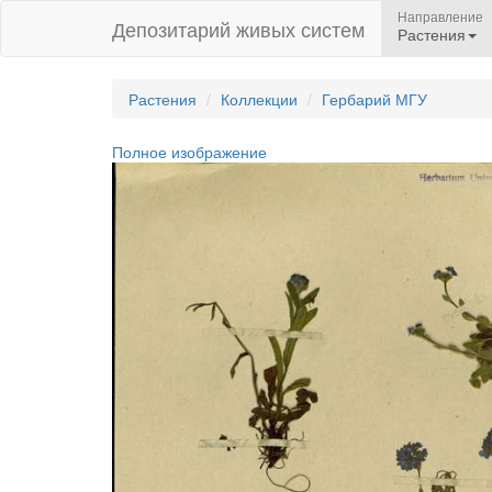
Направление
Депозитарий живых систем
Растения
Растения
Коллекции
Гербарий МГУ
Полное изображение