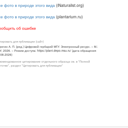
се фото в природе этого вида
(iNaturalist.org)
се фото в природе этого вида
(plantarium.ru)
ообщить об ошибке
тировать для публикации (сайт)
регин А. П. (ред.) Цифровой гербарий МГУ: Электронный ресурс. – М.:
У, 2026. – Режим доступа: https://plant.depo.msu.ru/ (дата обращения
.08.2026)
комендованное цитирование отдельного образца см. в "Полной
рточке", раздел "Цитировать для публикации"