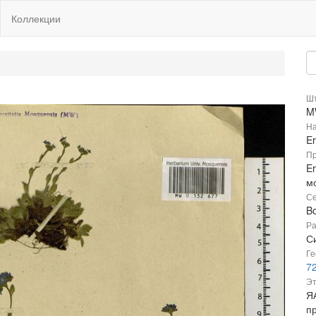
Коллекции
Шт
M
На
Er
Пр
Er
м
Се
B
Ра
Си
Ге
7
Эт
Я
пр