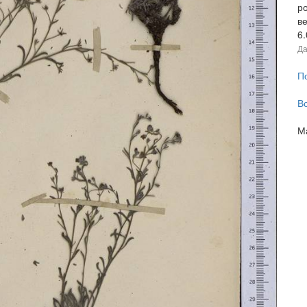
р
в
6
Да
П
В
М