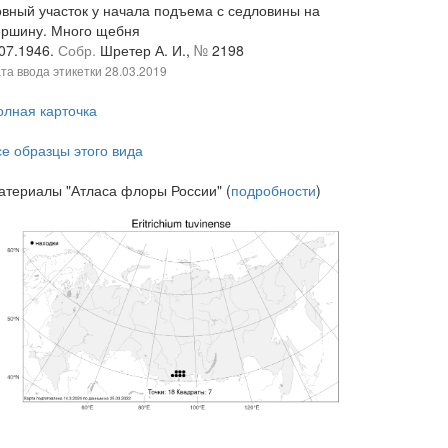
овный участок у начала подъема с седловины на
ершину. Много щебня
.07.1946.
Собр.
Шретер А. И.,
№
2198
та ввода этикетки
28.03.2019
олная карточка
се образцы этого вида
атериалы "Атласа флоры России" (
подробности
)