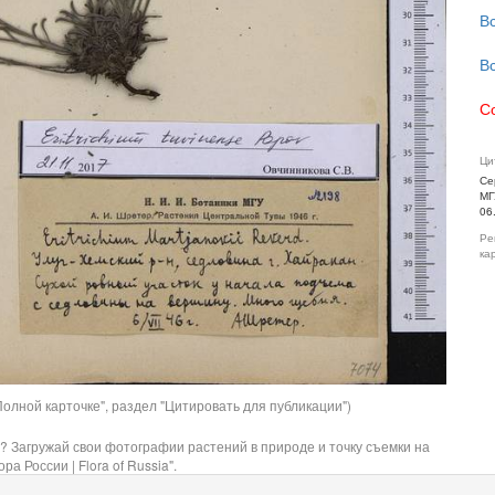
В
В
С
Ци
Се
МГ
06
Ре
ка
олной карточке", раздел "Цитировать для публикации")
? Загружай свои фотографии растений в природе и точку съемки на
ра России | Flora of Russia".