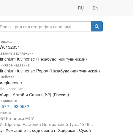
RU
EN
рихкод
W0132854
звание в коллекции
itrichium tuvinense (Незабудочник тувинский)
инятое название
itrichium tuvinense Popov (Незабудочник тувинский)
мейство
oraginaceae
йонирование
ибирь, Алтай и Саяны (S2) (Россия)
опривязка
,5721, 93,0532
икетка
ИИ Ботаники МГУ
.И. Шретер. Растения Центральной Тувы 1946 г.
уг-Хемский р-н, седловина г. Хайракан. Сухой