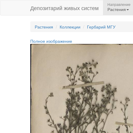
Направление
Депозитарий живых систем
Растения
Растения
Коллекции
Гербарий МГУ
Полное изображение