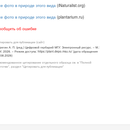
се фото в природе этого вида
(iNaturalist.org)
се фото в природе этого вида
(plantarium.ru)
ообщить об ошибке
тировать для публикации (сайт)
регин А. П. (ред.) Цифровой гербарий МГУ: Электронный ресурс. – М.:
У, 2026. – Режим доступа: https://plant.depo.msu.ru/ (дата обращения
.08.2026)
комендованное цитирование отдельного образца см. в "Полной
рточке", раздел "Цитировать для публикации"