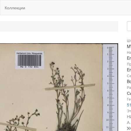
Коллекции
Шт
M
На
Er
Пр
Er
Се
B
Ра
С
Ге
51
Эт
Н
А
Ул