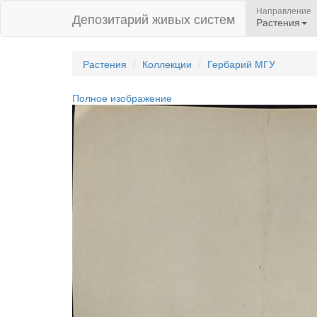
Направление
Депозитарий живых систем
Растения
Растения
Коллекции
Гербарий МГУ
Полное изображение