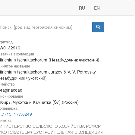
RU
EN
рихкод
W0132916
звание в коллекции
itrichium tschuktschorum (Незабудочник чукотский)
инятое название
itrichium tschuktschorum Jurtzev & V. V. Petrovsky
Незабудочник чукотский)
мейство
oraginaceae
йонирование
бирь, Чукотка и Камчатка (S7) (Россия)
опривязка
4,7715, 177,6249
икетка
ИНИСТЕРСТВО СЕЛЬСКОГО ХОЗЯЙСТВА РСФСР
УКОТСКАЯ ЗЕМЛЕУСТРОИТЕЛЬНАЯ ЭКСПЕДИЦИЯ