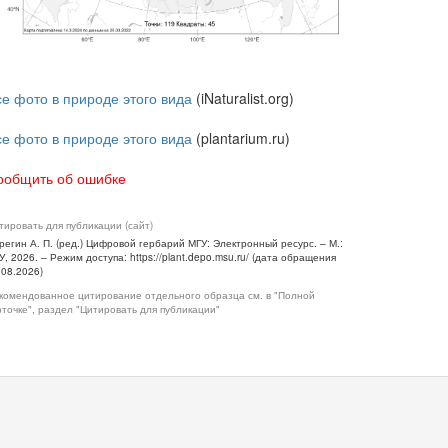
се фото в природе этого вида
(iNaturalist.org)
се фото в природе этого вида
(plantarium.ru)
ообщить об ошибке
тировать для публикации (сайт)
регин А. П. (ред.) Цифровой гербарий МГУ: Электронный ресурс. – М.:
У, 2026. – Режим доступа: https://plant.depo.msu.ru/ (дата обращения
.08.2026)
комендованное цитирование отдельного образца см. в "Полной
рточке", раздел "Цитировать для публикации"