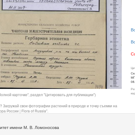
В
В
С
Ци
Се
МГ
08
Ре
ка
олной карточке", раздел "Цитировать для публикации")
? Загружай свои фотографии растений в природе и точку съемки на
ра России | Flora of Russia".
итет имени М. В. Ломоносова