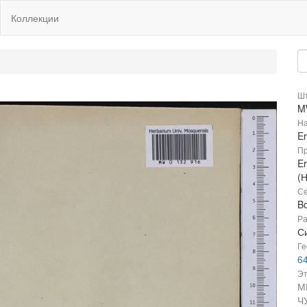
Коллекции
Шт
M
На
Er
Пр
Er
(
Се
B
Ра
Си
Ге
6
Эт
М
Ч