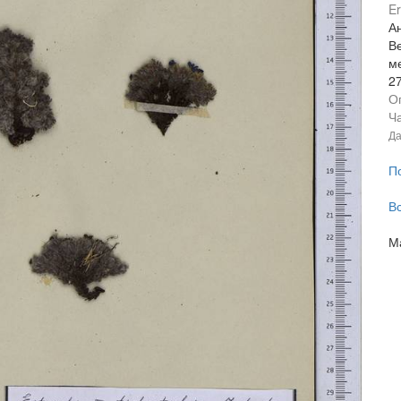
Er
Ан
В
м
2
О
Ча
Да
П
В
М