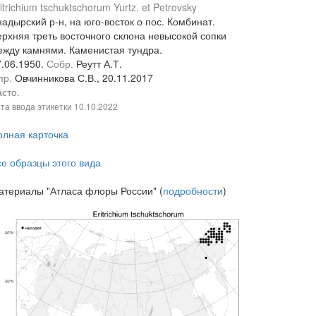
itrichium tschuktschorum Yurtz. et Petrovsky
адырский р-н, на юго-восток о пос. Комбинат.
ерхняя треть восточного склона невысокой сопки
ежду камнями. Каменистая тундра.
7.06.1950.
Собр.
Реутт А.Т.
пр.
Овчинникова С.В., 20.11.2017
сто.
та ввода этикетки
10.10.2022
олная карточка
се образцы этого вида
атериалы "Атласа флоры России" (
подробности
)