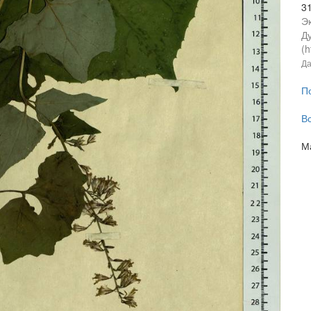
3
Э
Ду
(h
Да
П
В
М