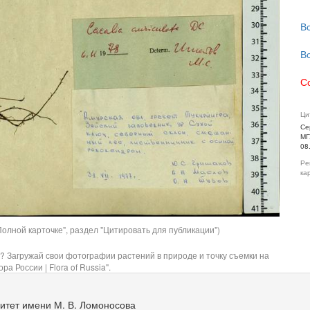
В
В
С
Ци
Се
МГ
08
Ре
ка
олной карточке", раздел "Цитировать для публикации")
? Загружай свои фотографии растений в природе и точку съемки на
ра России | Flora of Russia".
итет имени М. В. Ломоносова