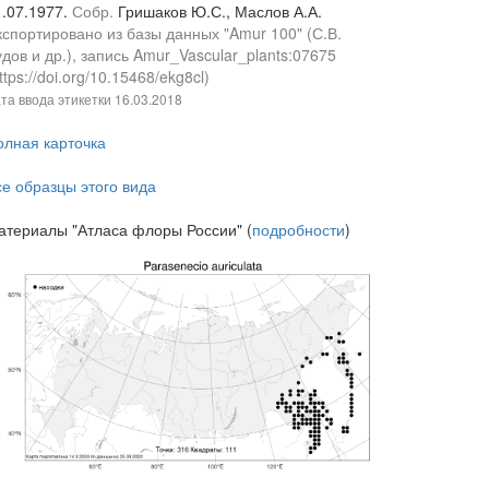
1.07.1977.
Собр.
Гришаков Ю.С., Маслов А.А.
кспортировано из базы данных "Amur 100" (С.В.
дов и др.), запись Amur_Vascular_plants:07675
ttps://doi.org/10.15468/ekg8cl)
та ввода этикетки
16.03.2018
олная карточка
се образцы этого вида
атериалы "Атласа флоры России" (
подробности
)