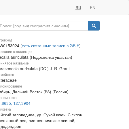
RU
EN
рихкод
W0153924 (
есть связанные записи в GBIF
)
звание в коллекции
calia auriculata (Недоспелка ушастая)
инятое название
rasenecio auriculata (DC.) J. R. Grant
мейство
steraceae
йонирование
бирь, Дальний Восток (S6) (Россия)
опривязка
3,8635, 127,3904
икетка
йский заповедние, ур. Сухой ключ, С склон,
мешанный лес, лиственничник с осиной,
ододендрон