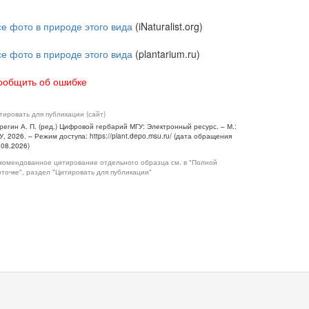
се фото в природе этого вида
(iNaturalist.org)
се фото в природе этого вида
(plantarium.ru)
ообщить об ошибке
тировать для публикации (сайт)
регин А. П. (ред.) Цифровой гербарий МГУ: Электронный ресурс. – М.:
У, 2026. – Режим доступа: https://plant.depo.msu.ru/ (дата обращения
.08.2026)
комендованное цитирование отдельного образца см. в "Полной
рточке", раздел "Цитировать для публикации"