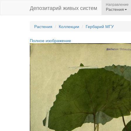
Направление
Депозитарий живых систем
Растения
Растения
Коллекции
Гербарий МГУ
Полное изображение