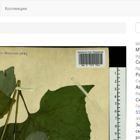
Коллекции
Шт
M
На
Ca
Пр
Pa
Се
A
Ра
Си
Ге
5
Эт
Зе
с
р