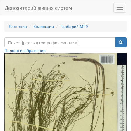
Депозитарий живых систем
Навиг
Растения
Коллекции
Гербарий МГУ
Полное изображение