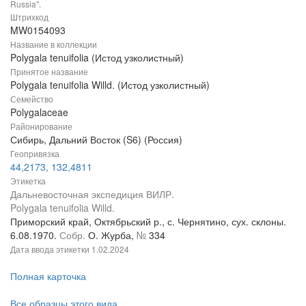
Russia".
Штрихкод
MW0154093
Название в коллекции
Polygala tenuifolia (Истод узколистный)
Принятое название
Polygala tenuifolia Willd. (Истод узколистный)
Семейство
Polygalaceae
Районирование
Сибирь, Дальний Восток (S6) (Россия)
Геопривязка
44,2173, 132,4811
Этикетка
Дальневосточная экспедиция ВИЛР.
Polygala tenuifolia Willd.
Приморский край, Октябрьский р., с. Чернятино, сух. склоны.
6.08.1970.
Собр.
О. Журба,
№
334
Дата ввода этикетки
1.02.2024
Полная карточка
Все образцы этого вида