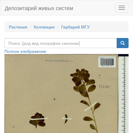
Депозитарий живых систем
Навиг
Растения
Коллекции
Гербарий МГУ
Полное изображение