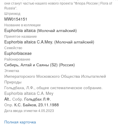
они станут частью нашего нового проекта "Флора России | Flora of
Russia".
Штрихкод
MW0154151
Название в коллекции
Euphorbia altaica (Молочай алтайский)
Принятое название
Euphorbia altaica C.A.Mey. (Молочай алтайский)
Семейство
Euphorbiaceae
Районирование
Сибирь, Алтай и Саяны (S2) (Россия)
Этикетка
Императорского Московского Общества Испытателей
Природы
Гольдбаха, Л.Ф., общее систематическое собрание.
Euphorbia altaica C.A. Mey
Alt..
Собр.
Гольдбах Л.Ф.
Опр.
К.С. Байков, 23.11.1988
Дата ввода этикетки
4.05.2023
Полная карточка