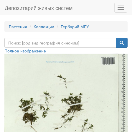
Депозитарий живых систем
Навиг
Растения
Коллекции
Гербарий МГУ
Полное изображение