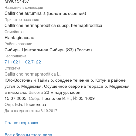
MW0154457
Название в коллекции
Callitriche autumnalis (Болотник осенний)
Принятое название
Callitriche hermaphroditica subsp. hermaphroditica
Семейство
Plantaginaceae
Районирование
Сибирь, Центральная Сибирь (S3) (Россия)
Геопривязка
71,1621, 102,7122
Этикетка
Callitriche hermaphroditica L.
Юго-Восточный Таймыр, среднее течение р. Котуй в районе
устья р. Медвежья. Осушенное озеро на террасе р. Медвежья
в низоаьях.
Высота
20 м над ур. моря
15.07.2005.
Собр.
Поспелов И.Н.,
№
05-1009
Опр.
Е.Б. Поспелова
Дата ввода этикетки
8.10.2017
Полная карточка
Все образцы этого вида