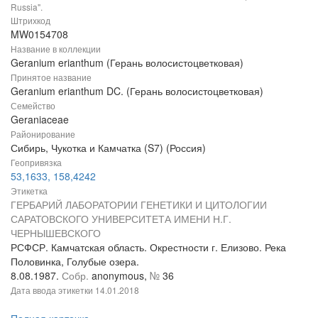
Russia".
Штрихкод
MW0154708
Название в коллекции
Geranium erianthum (Герань волосистоцветковая)
Принятое название
Geranium erianthum DC. (Герань волосистоцветковая)
Семейство
Geraniaceae
Районирование
Сибирь, Чукотка и Камчатка (S7) (Россия)
Геопривязка
53,1633, 158,4242
Этикетка
ГЕРБАРИЙ ЛАБОРАТОРИИ ГЕНЕТИКИ И ЦИТОЛОГИИ
САРАТОВСКОГО УНИВЕРСИТЕТА ИМЕНИ Н.Г.
ЧЕРНЫШЕВСКОГО
РСФСР. Камчатская область. Окрестности г. Елизово. Река
Половинка, Голубые озера.
8.08.1987.
Собр.
anonymous,
№
36
Дата ввода этикетки
14.01.2018