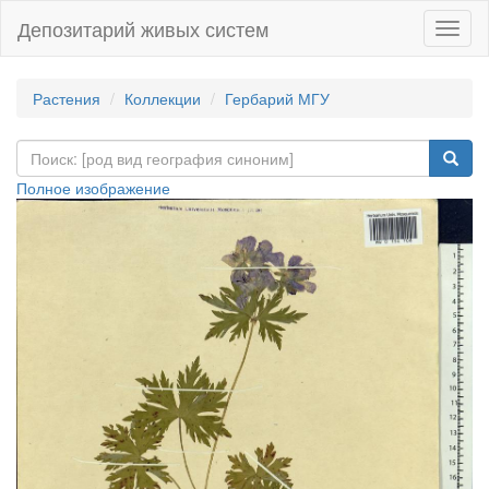
Депозитарий живых систем
Навиг
Растения
Коллекции
Гербарий МГУ
Полное изображение