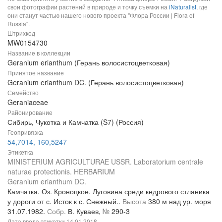
свои фотографии растений в природе и точку съемки на
iNaturalist
, где
они станут частью нашего нового проекта "Флора России | Flora of
Russia".
Штрихкод
MW0154730
Название в коллекции
Geranium erianthum (Герань волосистоцветковая)
Принятое название
Geranium erianthum DC. (Герань волосистоцветковая)
Семейство
Geraniaceae
Районирование
Сибирь, Чукотка и Камчатка (S7) (Россия)
Геопривязка
54,7014, 160,5247
Этикетка
MINISTERIUM AGRICULTURAE USSR. Laboratorium centrale
naturae protectionis. HERBARIUM
Geranium erianthum DC.
Камчатка. Оз. Кроноцкое. Луговина среди кедрового стланика
у дороги от с. Исток к с. Снежный..
Высота
380 м над ур. моря
31.07.1982.
Собр.
В. Куваев,
№
290-3
Дата ввода этикетки
14.01.2018