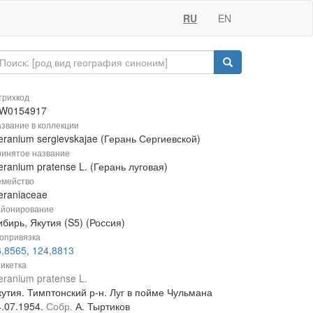
RU
EN
рихкод
W0154917
звание в коллекции
ranium sergievskajae (Герань Сергиевской)
инятое название
ranium pratense L. (Герань луговая)
мейство
eraniaceae
йонирование
бирь, Якутия (S5) (Россия)
опривязка
6,8565, 124,8813
икетка
ranium pratense L.
кутия. Тимптонский р-н. Луг в пойме Чульмана
4.07.1954.
Собр.
А. Тыртиков