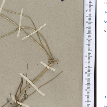
Да
П
В
М
В
В