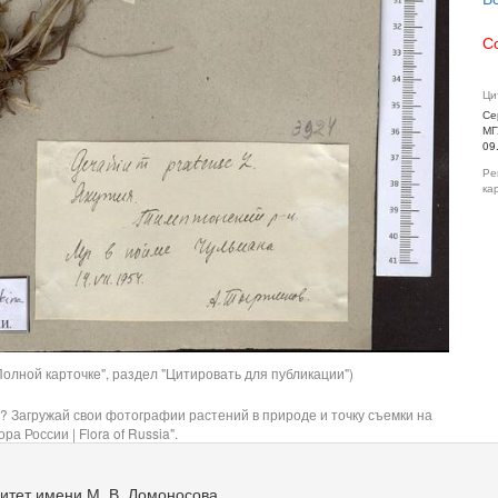
С
Ци
Се
МГ
09
Ре
ка
олной карточке", раздел "Цитировать для публикации")
? Загружай свои фотографии растений в природе и точку съемки на
ра России | Flora of Russia".
итет имени М. В. Ломоносова