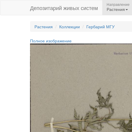
Направление
Депозитарий живых систем
Растения
Растения
Коллекции
Гербарий МГУ
Полное изображение