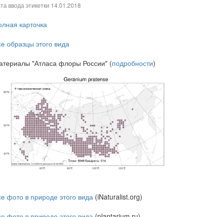
та ввода этикетки
14.01.2018
олная карточка
се образцы этого вида
атериалы "Атласа флоры России" (
подробности
)
се фото в природе этого вида
(iNaturalist.org)
се фото в природе этого вида
(plantarium.ru)