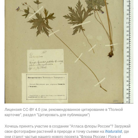
Лицензия CC-BY 4.0 (см. рекомендованное цитирование в "Полной
карточке", раздел "Цитировать для публикации")
Хочешь принять участие в создании "Атласа флоры России"? Загружай
свои фотографии растений в природе и точку съемки на
iNaturalist
, где
они станут частью нашего нового проекта "Флора России | Flora of