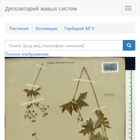
Депозитарий живых систем
Навиг
Растения
Коллекции
Гербарий МГУ
Полное изображение