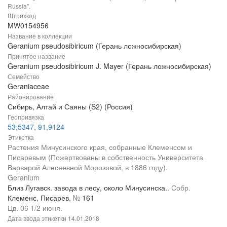
Russia".
Штрихкод
MW0154956
Название в коллекции
Geranium pseudosibiricum (Герань ложносибирская)
Принятое название
Geranium pseudosibiricum J. Mayer (Герань ложносибирская)
Семейство
Geraniaceae
Районирование
Сибирь, Алтай и Саяны (S2) (Россия)
Геопривязка
53,5347, 91,9124
Этикетка
Растения Минусинского края, собранные Клеменсом и
Писаревым (Пожертвованы в собственность Университета
Варварой Алесеевной Морозовой, в 1886 году).
Geranium
Близ Лугавск. завода в лесу, около Минусинска..
Собр.
Клеменс, Писарев,
№
161
Цв. 06 1/2 июня.
Дата ввода этикетки
14.01.2018