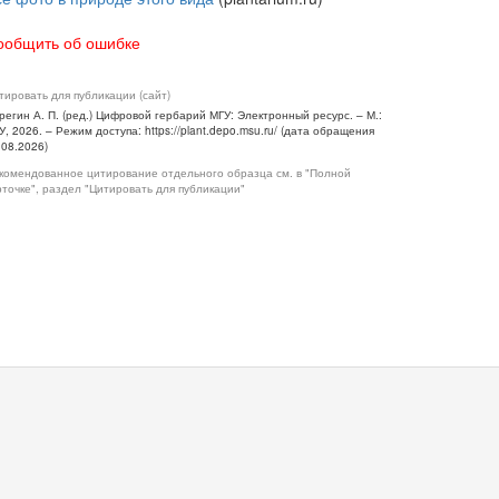
ообщить об ошибке
тировать для публикации (сайт)
регин А. П. (ред.) Цифровой гербарий МГУ: Электронный ресурс. – М.:
У, 2026. – Режим доступа: https://plant.depo.msu.ru/ (дата обращения
.08.2026)
комендованное цитирование отдельного образца см. в "Полной
рточке", раздел "Цитировать для публикации"