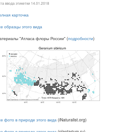
та ввода этикетки
14.01.2018
олная карточка
се образцы этого вида
атериалы "Атласа флоры России" (
подробности
)
се фото в природе этого вида
(iNaturalist.org)
се фото в природе этого вида
(plantarium.ru)