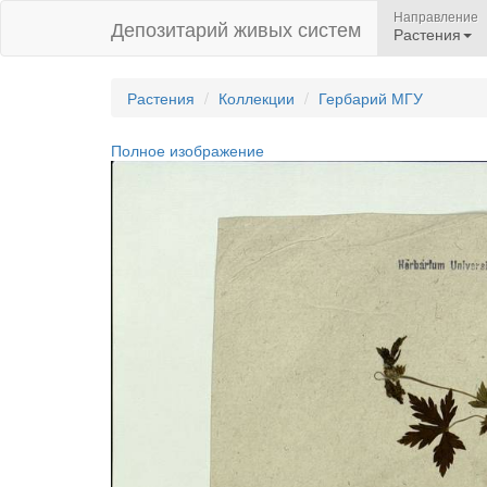
Направление
Депозитарий живых систем
Растения
Растения
Коллекции
Гербарий МГУ
Полное изображение