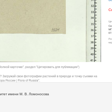
С
Ци
Се
МГ
07
Ре
ка
олной карточке", раздел "Цитировать для публикации")
? Загружай свои фотографии растений в природе и точку съемки на
ра России | Flora of Russia".
итет имени М. В. Ломоносова