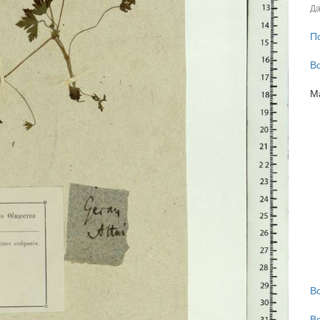
Да
П
В
М
В
В