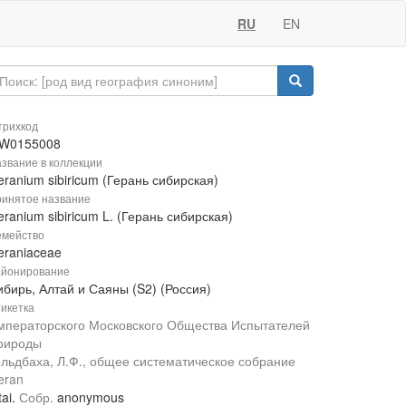
RU
EN
рихкод
W0155008
звание в коллекции
ranium sibiricum (Герань сибирская)
инятое название
ranium sibiricum L. (Герань сибирская)
мейство
eraniaceae
йонирование
ибирь, Алтай и Саяны (S2) (Россия)
икетка
мператорского Московского Общества Испытателей
рироды
ольдбаха, Л.Ф., общее систематическое собрание
eran
tai.
Собр.
anonymous