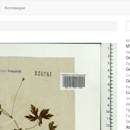
Коллекции
Шт
M
На
Ge
Пр
Ge
Се
G
Ра
С
Эт
И
П
Г
G
Al