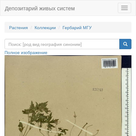
Депозитарий живых систем
Навиг
Растения
Коллекции
Гербарий МГУ
Полное изображение