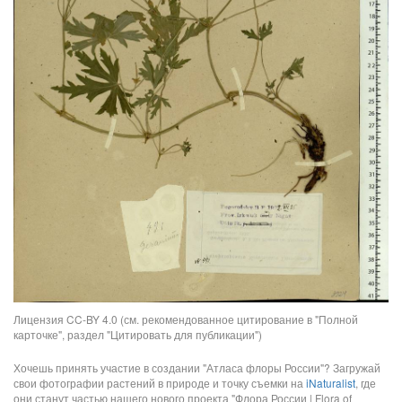
Лицензия CC-BY 4.0 (см. рекомендованное цитирование в "Полной
карточке", раздел "Цитировать для публикации")
Хочешь принять участие в создании "Атласа флоры России"? Загружай
свои фотографии растений в природе и точку съемки на
iNaturalist
, где
они станут частью нашего нового проекта "Флора России | Flora of