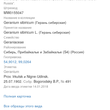
Russia".
Штрихкод
MW0155047
Название в коллекции
Geranium sibiricum (Герань сибирская)
Принятое название
Geranium sibiricum L. (Герань сибирская)
Семейство
Geraniaceae
Районирование
Сибирь, Прибайкалье и Забайкалье (S4) (Россия)
Геопривязка
54,9012, 99,0264
Этикетка
Geranium
Prov. Irkutsk и Nigne-Udinsk.
25.07.1902.
Собр.
Bogorodsky B.P.,
№
491
Дата ввода этикетки
14.01.2018
Полная карточка
Все образцы этого вида