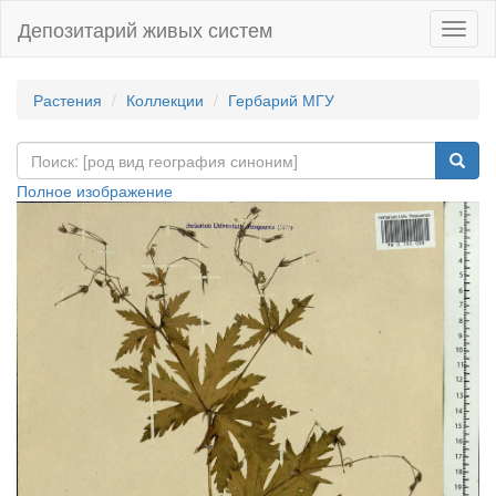
Депозитарий живых систем
Навиг
Растения
Коллекции
Гербарий МГУ
Полное изображение