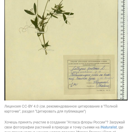
Лицензия CC-BY 4.0 (см. рекомендованное цитирование в "Полной
карточке", раздел "Цитировать для публикации")
Хочешь принять участие в создании "Атласа флоры России"? Загружай
свои фотографии растений в природе и точку съемки на
iNaturalist
, где
они станут частью нашего нового проекта "Флора России | Flora of