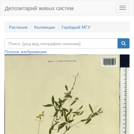
Депозитарий живых систем
Навиг
Растения
Коллекции
Гербарий МГУ
Полное изображение