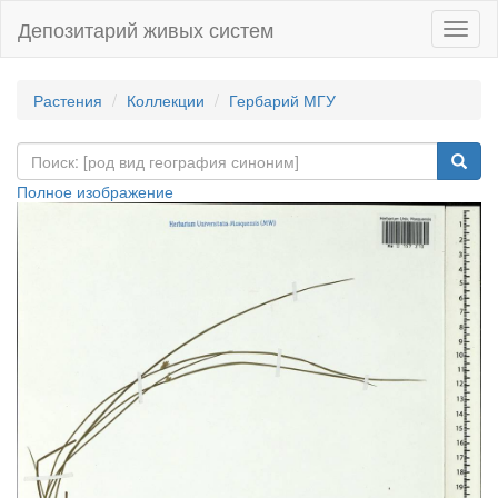
Депозитарий живых систем
Навиг
Растения
Коллекции
Гербарий МГУ
Полное изображение