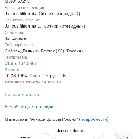
MW0157210
Название в коллекции
Juncus filiformis (Ситник нитевидный)
Принятое название
Juncus filiformis L. (Ситник нитевидный)
Семейство
Juncaceae
Районирование
Сибирь, Дальний Восток (S6) (Россия)
Геопривязка
51,65, 134,3667
Этикетка
10.08.1994.
Собр.
Петрук Т. В.
Дата ввода этикетки
19.09.2018
Полная карточка
Все образцы этого вида
Материалы "Атласа флоры России" (
подробности
)