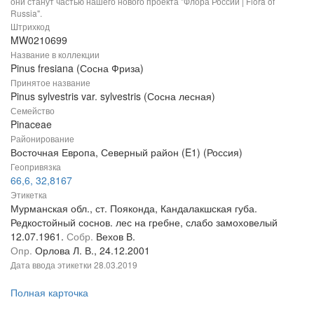
они станут частью нашего нового проекта "Флора России | Flora of
Russia".
Штрихкод
MW0210699
Название в коллекции
Pinus fresiana (Сосна Фриза)
Принятое название
Pinus sylvestris var. sylvestris (Сосна лесная)
Семейство
Pinaceae
Районирование
Восточная Европа, Северный район (E1) (Россия)
Геопривязка
66,6, 32,8167
Этикетка
Мурманская обл., ст. Пояконда, Кандалакшская губа.
Редкостойный соснов. лес на гребне, слабо замоховелый
12.07.1961.
Собр.
Вехов В.
Опр.
Орлова Л. В., 24.12.2001
Дата ввода этикетки
28.03.2019
Полная карточка