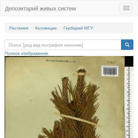
Депозитарий живых систем
Навиг
Растения
Коллекции
Гербарий МГУ
Полное изображение