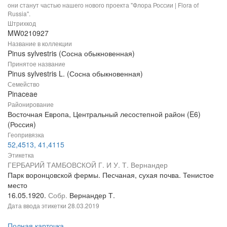
они станут частью нашего нового проекта "Флора России | Flora of
Russia".
Штрихкод
MW0210927
Название в коллекции
Pinus sylvestris (Сосна обыкновенная)
Принятое название
Pinus sylvestris L. (Сосна обыкновенная)
Семейство
Pinaceae
Районирование
Восточная Европа, Центральный лесостепной район (E6)
(Россия)
Геопривязка
52,4513, 41,4115
Этикетка
ГЕРБАРИЙ ТАМБОВСКОЙ Г. И У. Т. Вернандер
Парк воронцовской фермы. Песчаная, сухая почва. Тенистое
место
16.05.1920.
Собр.
Вернандер Т.
Дата ввода этикетки
28.03.2019
Полная карточка