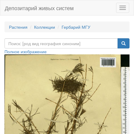
Депозитарий живых систем
Навиг
Растения
Коллекции
Гербарий МГУ
Полное изображение