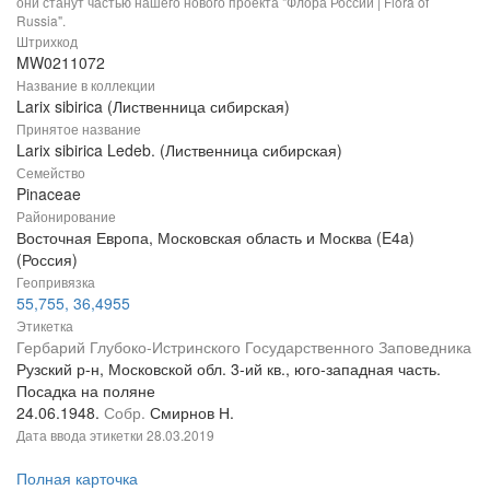
они станут частью нашего нового проекта "Флора России | Flora of
Russia".
Штрихкод
MW0211072
Название в коллекции
Larix sibirica (Лиственница сибирская)
Принятое название
Larix sibirica Ledeb. (Лиственница сибирская)
Семейство
Pinaceae
Районирование
Восточная Европа, Московская область и Москва (E4a)
(Россия)
Геопривязка
55,755, 36,4955
Этикетка
Гербарий Глубоко-Истринского Государственного Заповедника
Рузский р-н, Московской обл. 3-ий кв., юго-западная часть.
Посадка на поляне
24.06.1948.
Собр.
Смирнов Н.
Дата ввода этикетки
28.03.2019
Полная карточка