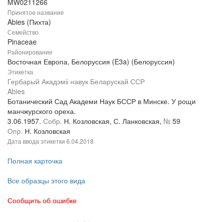
MW0211266
Принятое название
Abies (Пихта)
Семейство
Pinaceae
Районирование
Восточная Европа, Белоруссия (E3a) (Белоруссия)
Этикетка
Гербарый Акадэміі навук Беларускай ССР
Abies
Ботанический Сад Академи Наук БССР в Минске. У рощи
манчжурского ореха.
3.06.1957.
Собр.
Н. Козловская, С. Ланковская,
№
59
Опр.
Н. Козловская
Дата ввода этикетки
6.04.2018
Полная карточка
Все образцы этого вида
Сообщить об ошибке