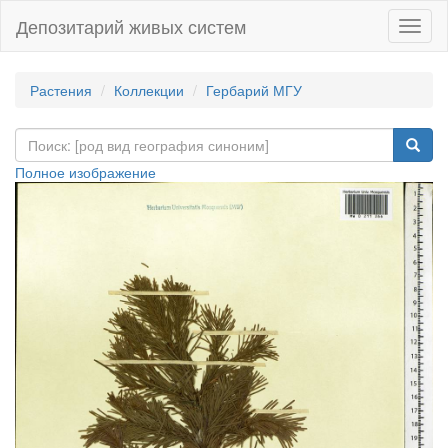
Депозитарий живых систем
Навиг
Растения
Коллекции
Гербарий МГУ
Полное изображение