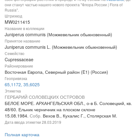
они станут частью нашего нового проекта "Флора России | Flora of
Russia".
Штрихкод
MW0211415
Название в коллекции
Juniperus communis (Можжевельник обыкновенный)
Принятое название
Juniperus communis L. (Можжевельник обыкновенный)
Семейство
Cupressaceae
Районирование
Восточная Европа, Северный район (E1) (Россия)
Геопривязка
65,1172, 35,6025
Этикетка
ГЕРБАРИЙ СОЛОВЕЦКИХ ОСТРОВОВ
БЕЛОЕ МОРЕ. АРХАНГЕЛЬСКАЯ ОБЛ., о-в Б. Соловецкий, кв.
48/60. Ельник черничник на плоском склоне
15.08.1984.
Собр.
Вехов В., Кухалис Г., Столярская М.
Дата ввода этикетки
28.03.2019
Полная карточка