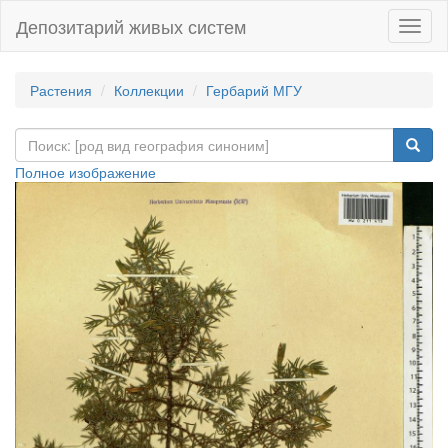
Депозитарий живых систем
Навиг
Растения
Коллекции
Гербарий МГУ
Полное изображение