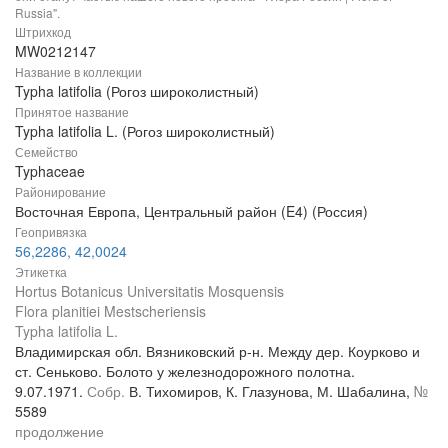
Russia".
Штрихкод
MW0212147
Название в коллекции
Typha latifolia (Рогоз широколистный)
Принятое название
Typha latifolia L. (Рогоз широколистный)
Семейство
Typhaceae
Районирование
Восточная Европа, Центральный район (E4) (Россия)
Геопривязка
56,2286, 42,0024
Этикетка
Hortus Botanicus Universitatis Mosquensis
Flora planitiei Mestscheriensis
Typha latifolia L.
Владимирская обл. Вязниковский р-н. Между дер. Коурково и
ст. Сеньково. Болото у железнодорожного полотна.
9.07.1971.
Собр.
В. Тихомиров, К. Глазунова, М. Шабалина,
№
5589
продолжение