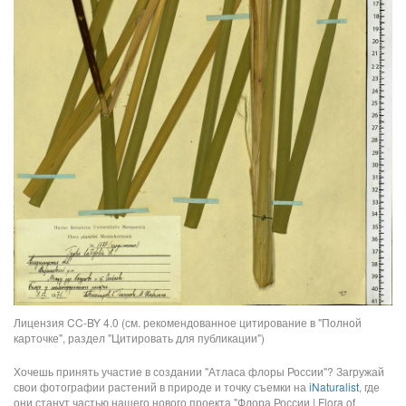
Лицензия CC-BY 4.0 (см. рекомендованное цитирование в "Полной
карточке", раздел "Цитировать для публикации")
Хочешь принять участие в создании "Атласа флоры России"? Загружай
свои фотографии растений в природе и точку съемки на
iNaturalist
, где
они станут частью нашего нового проекта "Флора России | Flora of