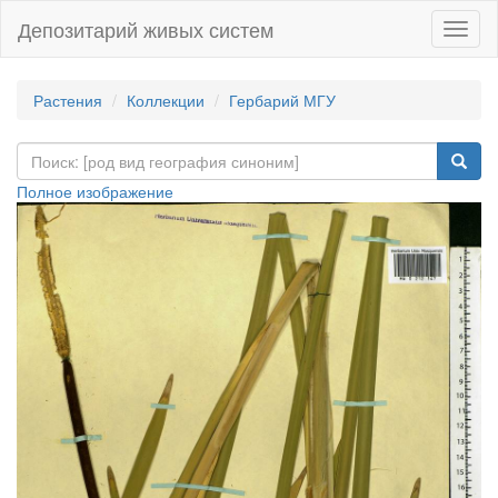
Депозитарий живых систем
Навиг
Растения
Коллекции
Гербарий МГУ
Полное изображение