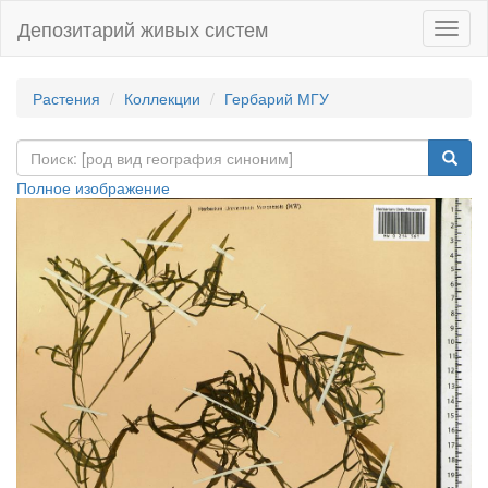
Депозитарий живых систем
Навиг
Растения
Коллекции
Гербарий МГУ
Полное изображение