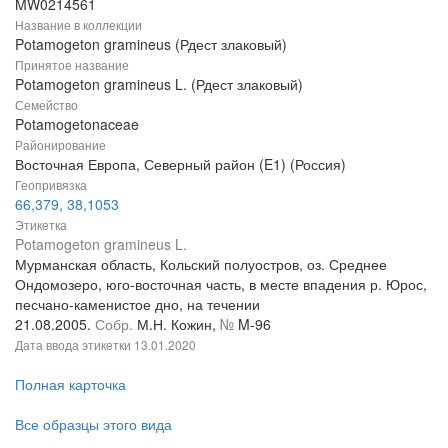
MW0214561
Название в коллекции
Potamogeton gramineus (Рдест злаковый)
Принятое название
Potamogeton gramineus L. (Рдест злаковый)
Семейство
Potamogetonaceae
Районирование
Восточная Европа, Северный район (E1) (Россия)
Геопривязка
66,379, 38,1053
Этикетка
Potamogeton gramineus L.
Мурманская область, Кольский полуостров, оз. Среднее
Ондомозеро, юго-восточная часть, в месте впадения р. Юрос,
песчано-каменистое дно, на течении
21.08.2005.
Собр.
М.Н. Кожин,
№
M-96
Дата ввода этикетки
13.01.2020
Полная карточка
Все образцы этого вида