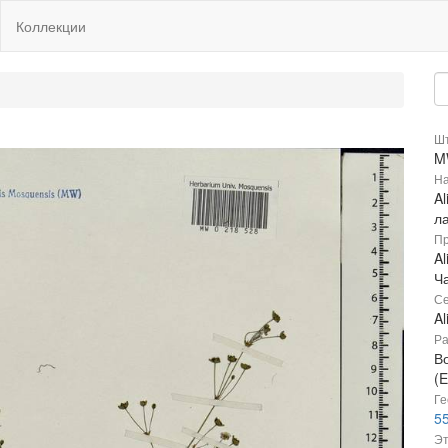
Коллекции
Шт
M
На
Al
л
Пр
Al
Ч
Се
A
Ра
В
(E
Ге
55
Эт