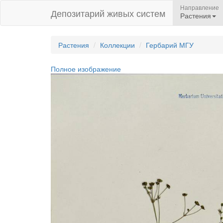
Направление
Депозитарий живых систем
Растения
Растения
Коллекции
Гербарий МГУ
Полное изображение