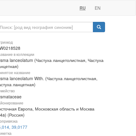
RU
EN
рихкод
W0218528
звание в коллекции
isma lanceolatum (Частуха ланцетолистная, Частуха
анцетная)
инятое название
isma lanceolatum With. (Частуха ланцетолистная,
астуха ланцетная)
мейство
lismataceae
йонирование
осточная Европа, Московская область и Москва
4a) (Россия)
опривязка
,014, 39,0177
икетка