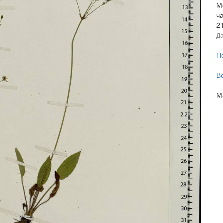
Мо
ча
2
Да
П
В
М