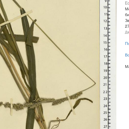
Ec
М
би
З
2
Да
П
В
М