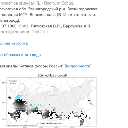
hinochloa crus-galli (L.) Roem. et Schult.
осковская обл. Звенигородский р-н. Звенигородская
останция МГУ. Верхняя дача (В 12 км к ю-з от гор.
венигород).
7.07.1960.
Собр.
Пятковская В.П., Барсукова А.В.
та ввода этикетки
17.09.2019
олная карточка
се образцы этого вида
атериалы "Атласа флоры России" (
подробности
)