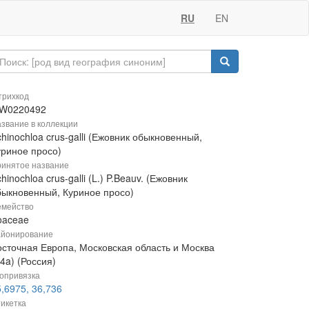
RU
EN
рихкод
W0220492
звание в коллекции
hinochloa crus-galli (Ежовник обыкновенный,
уриное просо)
инятое название
hinochloa crus-galli (L.) P.Beauv. (Ежовник
быкновенный, Куриное просо)
мейство
oaceae
йонирование
осточная Европа, Московская область и Москва
4a) (Россия)
опривязка
,6975, 36,736
икетка