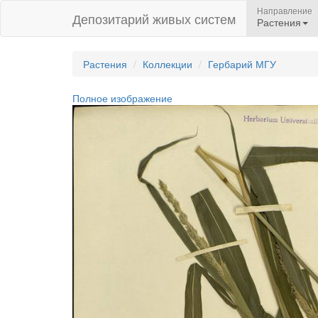
Направление
Депозитарий живых систем
Растения
Растения
Коллекции
Гербарий МГУ
Полное изображение