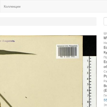
Коллекции
Шт
M
На
Ec
К
Пр
Ec
о
Се
P
Ра
В
(E
Ге
55
Эт