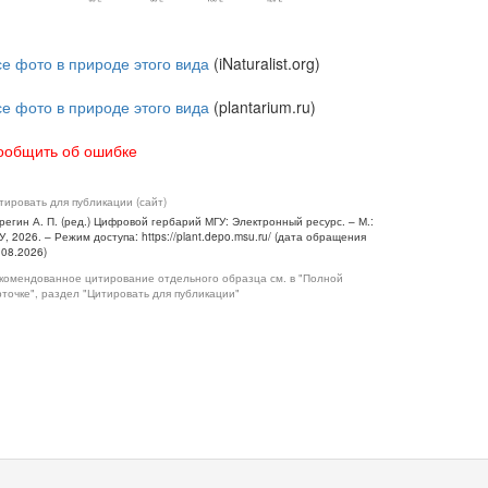
се фото в природе этого вида
(iNaturalist.org)
се фото в природе этого вида
(plantarium.ru)
ообщить об ошибке
тировать для публикации (сайт)
регин А. П. (ред.) Цифровой гербарий МГУ: Электронный ресурс. – М.:
У, 2026. – Режим доступа: https://plant.depo.msu.ru/ (дата обращения
.08.2026)
комендованное цитирование отдельного образца см. в "Полной
рточке", раздел "Цитировать для публикации"