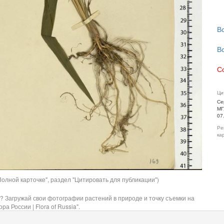
В
В
С
Ци
Се
МГ
07
Ре
ка
олной карточке", раздел "Цитировать для публикации")
? Загружай свои фотографии растений в природе и точку съемки на
ра России | Flora of Russia".