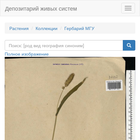
Депозитарий живых систем
Навиг
Растения
Коллекции
Гербарий МГУ
Полное изображение