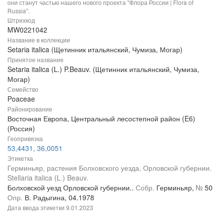
они станут частью нашего нового проекта "Флора России | Flora of
Russia".
Штрихкод
MW0221042
Название в коллекции
Setaria italica (Щетинник итальянский, Чумиза, Могар)
Принятое название
Setaria italica (L.) P.Beauv. (Щетинник итальянский, Чумиза,
Могар)
Семейство
Poaceae
Районирование
Восточная Европа, Центральный лесостепной район (E6)
(Россия)
Геопривязка
53,4431, 36,0051
Этикетка
Герминьяр, растения Болховского уезда, Орловской губернии.
Stellaria italica (L.) Beauv.
Болховской уезд Орловской губернии..
Собр.
Герминьяр,
№
50
Опр.
В. Радыгина, 04.1978
Дата ввода этикетки
9.01.2023