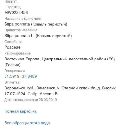
Russia".
Штрихкод
MW0224456
Название в коллекции
Stipa pennata (Ковыль перистый)
Принятое название
Stipa pennata L. (Ковыль перистый)
Семейство
Poaceae
Районирование
Восточная Европа, Центральный лесостепной район (E6)
(Россия)
Геопривязка
51,5919, 37,8489
Этикетка
Воронежск. губ., Землянск. у. Степной склон бл. д. Вислик
17.07.1924.
Собр.
Алехин В.
Дата ввода этикетки
28.03.2019
Полная карточка
Все образцы этого вида