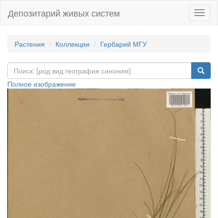
Депозитарий живых систем
Навиг
Растения
Коллекции
Гербарий МГУ
Полное изображение