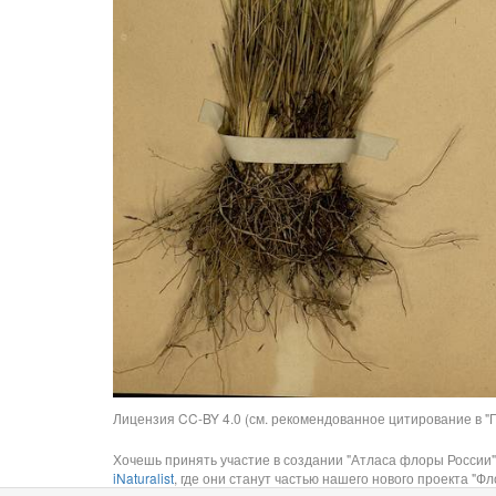
Лицензия CC-BY 4.0 (см. рекомендованное цитирование в "П
Хочешь принять участие в создании "Атласа флоры России"
iNaturalist
, где они станут частью нашего нового проекта "Фло