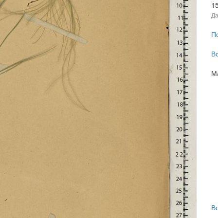
1
Да
П
В
М
В