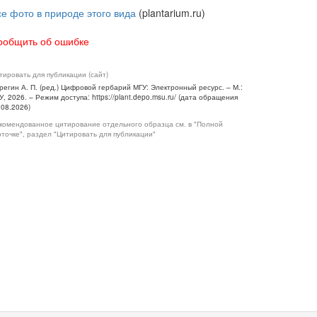
се фото в природе этого вида
(plantarium.ru)
ообщить об ошибке
тировать для публикации (сайт)
регин А. П. (ред.) Цифровой гербарий МГУ: Электронный ресурс. – М.:
У, 2026. – Режим доступа: https://plant.depo.msu.ru/ (дата обращения
.08.2026)
комендованное цитирование отдельного образца см. в "Полной
рточке", раздел "Цитировать для публикации"