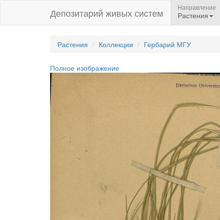
Направление
Депозитарий живых систем
Растения
Растения
Коллекции
Гербарий МГУ
Полное изображение