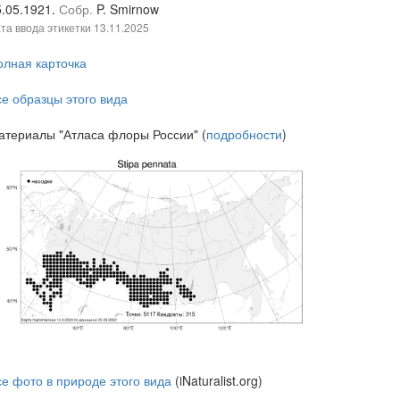
5.05.1921.
Собр.
P. Smirnow
та ввода этикетки
13.11.2025
олная карточка
се образцы этого вида
атериалы "Атласа флоры России" (
подробности
)
се фото в природе этого вида
(iNaturalist.org)