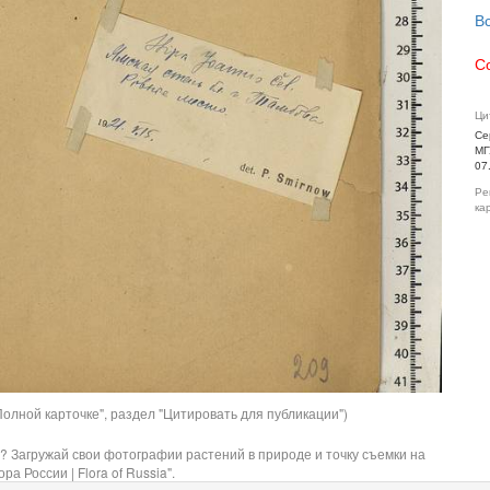
В
С
Ци
Се
МГ
07
Ре
ка
олной карточке", раздел "Цитировать для публикации")
? Загружай свои фотографии растений в природе и точку съемки на
ра России | Flora of Russia".