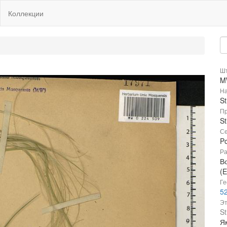
Коллекции
Шт
M
На
St
Пр
St
Се
P
Ра
В
(E
Ге
52
Эт
St
Ям