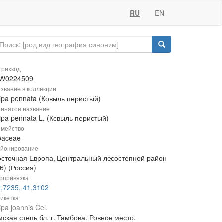
RU
EN
рихкод
W0224509
звание в коллекции
ipa pennata (Ковыль перистый)
инятое название
ipa pennata L. (Ковыль перистый)
мейство
oaceae
йонирование
осточная Европа, Центральный лесостепной район
6) (Россия)
опривязка
,7235, 41,3102
икетка
ipa joannis Čel.
ская степь бл. г. Тамбова. Ровное место.