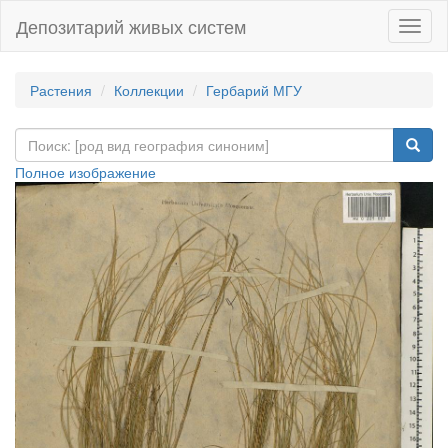
Депозитарий живых систем
Навиг
Растения
Коллекции
Гербарий МГУ
Полное изображение