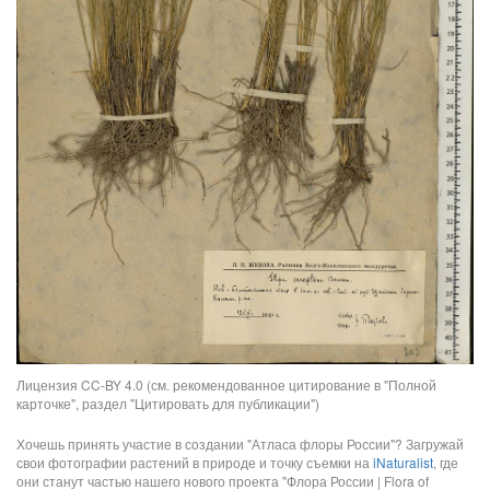
Лицензия CC-BY 4.0 (см. рекомендованное цитирование в "Полной
карточке", раздел "Цитировать для публикации")
Хочешь принять участие в создании "Атласа флоры России"? Загружай
свои фотографии растений в природе и точку съемки на
iNaturalist
, где
они станут частью нашего нового проекта "Флора России | Flora of