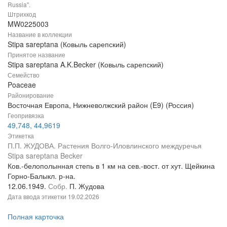
Russia".
Штрихкод
MW0225003
Название в коллекции
Stipa sareptana (Ковыль сарепский)
Принятое название
Stipa sareptana A.K.Becker (Ковыль сарепский)
Семейство
Poaceae
Районирование
Восточная Европа, Нижневолжский район (E9) (Россия)
Геопривязка
49,748, 44,9619
Этикетка
П.П. ЖУДОВА. Растения Волго-Иловлинского междуречья
Stipa sareptana Becker
Ков.-белополынная степь в 1 км на сев.-вост. от хут. Щейкина
Горно-Балыкл. р-на.
12.06.1949.
Собр.
П. Жудова
Дата ввода этикетки
19.02.2026
Полная карточка