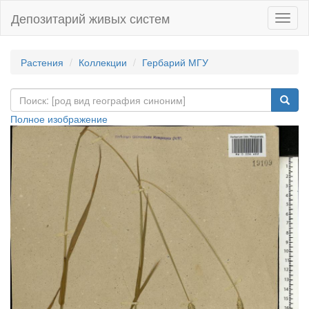
Депозитарий живых систем
Навиг
Растения
Коллекции
Гербарий МГУ
Полное изображение