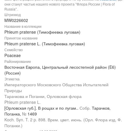
они станут частью нашего нового проекта "Флора России | Flora of
Russia".
Штрихкод
MW0226602
Название в коллекции
Phleum pratense (Тимофеевка луговая)
Принятое название
Phleum pratense L. (Тимофеевка луговая)
Семейство
Poaceae
Районирование
Восточная Европа, Центральный лесостепной район (E6)
(Россия)
Этикетка
Императорского Московского Общества Испытателей
Природы
Тарачкова и Поганки, Орловская флора
Phleum pratense L.
[Орловская губ.]. В рощах и по лугам..
Собр.
Тарачков,
Поганка,
№
1469
Koch. Syn. T. 2 p. 898. Врем. цвет. июнь. (Орл. Флора изд. Ф.
Поганки.)