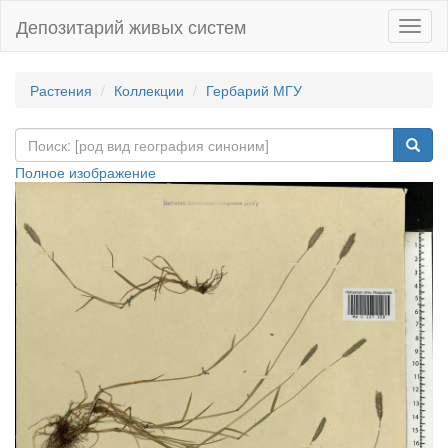
Депозитарий живых систем
Навиг
Растения
Коллекции
Гербарий МГУ
Полное изображение