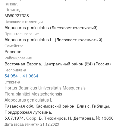
Russia".
Штрихкод
MW0227328
Название в коллекции
Alopecurus geniculatus (Лисохвост коленчатый)
Принятое название
Alopecurus geniculatus L. (Лисохвост коленчатый)
Семейство
Poaceae
Районирование
Восточная Европа, Центральный район (E4) (Россия)
Геопривязка
54,9541, 41,0864
Этикетка
Hortus Botanicus Universitatis Mosquensis
Flora planitiei Mestscheriensis
Alopecurus geniculatus L.
Рязанская обл. Касимовский район. Близ с. Гиблицы.
Придорожная луговина.
5.07.1974.
Собр.
В. Тихомиров, Н. Дегтярева,
№
13656
Дата ввода этикетки
21.12.2023