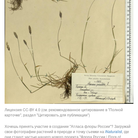
Лицензия CC-BY 4.0 (см. рекомендованное цитирование в "Полной
карточке", раздел "Цитировать для публикации")
Хочешь принять участие в создании "Атласа флоры России"? Загружай
свои фотографии растений в природе и точку съемки на
iNaturalist
, где
они станут частью нашего нового проекта "Флора России | Flora of