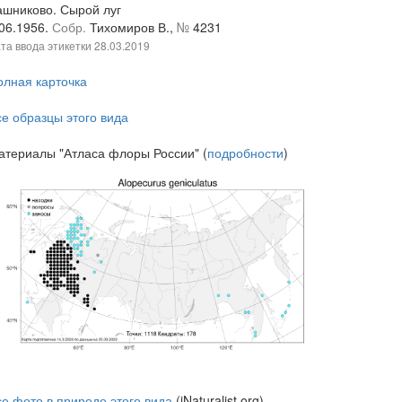
ашниково. Сырой луг
.06.1956.
Собр.
Тихомиров В.,
№
4231
та ввода этикетки
28.03.2019
олная карточка
се образцы этого вида
атериалы "Атласа флоры России" (
подробности
)
се фото в природе этого вида
(iNaturalist.org)