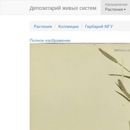
Направление
Депозитарий живых систем
Растения
Растения
Коллекции
Гербарий МГУ
Полное изображение