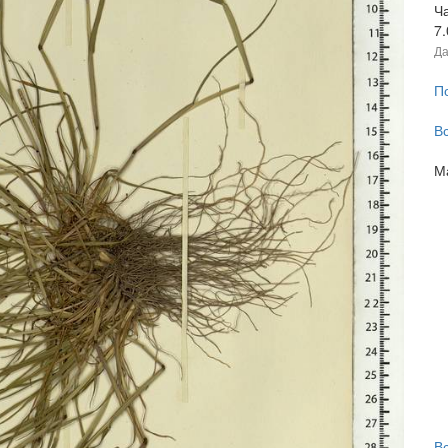
Ч
7
Да
П
В
М
В