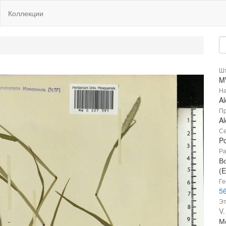
Коллекции
Шт
M
На
Al
Пр
Al
Се
P
Ра
В
(E
Ге
56
Эт
V.
Мо