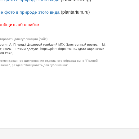
се фото в природе этого вида
(plantarium.ru)
ообщить об ошибке
тировать для публикации (сайт)
регин А. П. (ред.) Цифровой гербарий МГУ: Электронный ресурс. – М.:
У, 2026. – Режим доступа: https://plant.depo.msu.ru/ (дата обращения
.08.2026)
комендованное цитирование отдельного образца см. в "Полной
рточке", раздел "Цитировать для публикации"