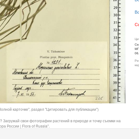
В
С
Ци
Се
МГ
06
Ре
ка
олной карточке", раздел "Цитировать для публикации")
? Загружай свои фотографии растений в природе и точку съемки на
ра России | Flora of Russia".