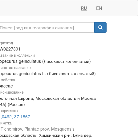
RU
EN
рихкод
W0227391
звание в коллекции
opecurus geniculatus (Лисохвост коленчатый)
инятое название
opecurus geniculatus L. (Лисохвост коленчатый)
мейство
oaceae
йонирование
осточная Европа, Московская область и Москва
4a) (Россия)
опривязка
,0462, 37,1867
икетка
 Tichomirov. Plantae prov. Mosquensis
сковская область, Химкинский р-н. Близ дер.