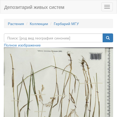
Депозитарий живых систем
Навиг
Растения
Коллекции
Гербарий МГУ
Полное изображение