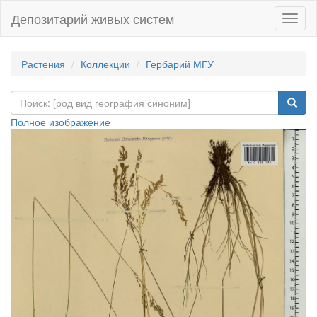
Депозитарий живых систем
Навиг
Растения
Коллекции
Гербарий МГУ
Полное изображение