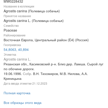
MW0228432
Название в коллекции
Agrostis canina (Полевица собачья)
Принятое название
Agrostis canina L. (Полевица собачья)
Семейство
Poaceae
Районирование
Восточная Европа, Центральный район (E4) (Россия)
Геопривязка
54,8063, 40,894
Этикетка
Agrostis canina L.
Рязанская обл., Касимовский р-н. Близ дер. Ламша. Сырой луг
по обочине дороги.
19.06.1996.
Собр.
В.Н. Тихомиров, М.В. Нилова, А.А.
Криницына
Дата ввода этикетки
21.12.2023
Полная карточка
Все образцы этого вида