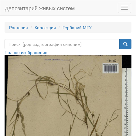
Депозитарий живых систем
Навиг
Растения
Коллекции
Гербарий МГУ
Полное изображение