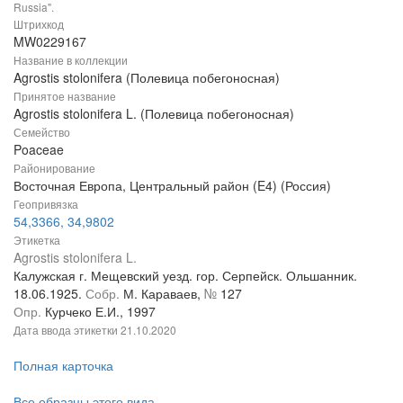
Russia".
Штрихкод
MW0229167
Название в коллекции
Agrostis stolonifera (Полевица побегоносная)
Принятое название
Agrostis stolonifera L. (Полевица побегоносная)
Семейство
Poaceae
Районирование
Восточная Европа, Центральный район (E4) (Россия)
Геопривязка
54,3366, 34,9802
Этикетка
Agrostis stolonifera L.
Калужская г. Мещевский уезд. гор. Серпейск. Ольшанник.
18.06.1925.
Собр.
М. Караваев,
№
127
Опр.
Курчеко Е.И., 1997
Дата ввода этикетки
21.10.2020
Полная карточка
Все образцы этого вида