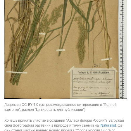
Лицензия CC-BY 4.0 (см. рекомендованное цитирование в "Полной
карточке", раздел "Цитировать для публикации")
Хочешь принять участие в создании "Атласа флоры России"? Загружай
свои фотографии растений в природе и точку съемки на
iNaturalist
, где
они станут частью нашего нового проекта "Флора России | Flora of