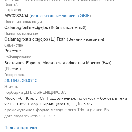
Russia".
Штрихкод
MW0232404 (
есть связанные записи в GBIF
)
Название в коллекции
Calamagrostis epigejos (Вейник наземный)
Принятое название
Calamagrostis epigejos (L.) Roth (Вейник наземный)
Семейство
Poaceae
Районирование
Восточная Европа, Московская область и Москва (E4a)
(Россия)
Геопривязка
56,1842, 36,9715
Этикетка
Гербарий Д.П. СЫРЕЙЩИКОВА
Моск. губ., Клн. у. Ст. Подсолнечная, по откосу у болота в тени
27.07.1922.
Собр.
Сырейщиков Д. П.,
№
5337
промежуточная форма между macra Trin. и glauca Blytt
Дата ввода этикетки
28.03.2019
Полная карточка