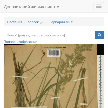
Депозитарий живых систем
Навиг
Растения
Коллекции
Гербарий МГУ
Полное изображение