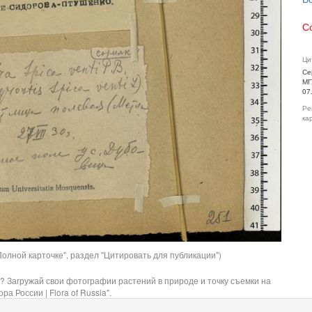
С
Ци
Се
МГ
07
Ре
ка
олной карточке", раздел "Цитировать для публикации")
? Загружай свои фотографии растений в природе и точку съемки на
ра России | Flora of Russia".