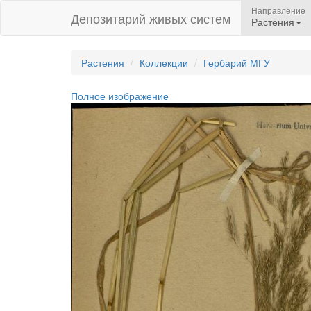
Направление
Депозитарий живых систем
Растения
Растения
Коллекции
Гербарий МГУ
Полное изображение