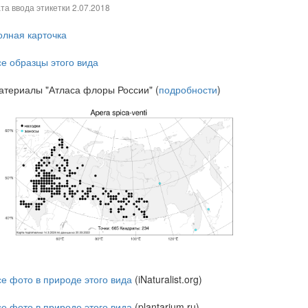
та ввода этикетки
2.07.2018
олная карточка
се образцы этого вида
атериалы "Атласа флоры России" (
подробности
)
се фото в природе этого вида
(iNaturalist.org)
се фото в природе этого вида
(plantarium.ru)