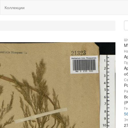
Коллекции
Шт
M
На
A
Пр
Ap
о
Се
P
Ра
В
(Р
Ге
56
Эт
2