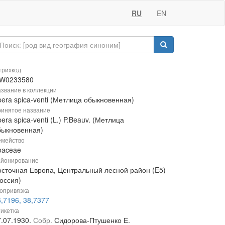
RU
EN
рихкод
W0233580
звание в коллекции
pera spica-venti (Метлица обыкновенная)
инятое название
era spica-venti (L.) P.Beauv. (Метлица
быкновенная)
мейство
oaceae
йонирование
осточная Европа, Центральный лесной район (E5)
оссия)
опривязка
,7196, 38,7377
икетка
7.07.1930.
Собр.
Сидорова-Птушенко Е.