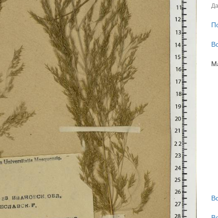
Да
П
В
М
В
В