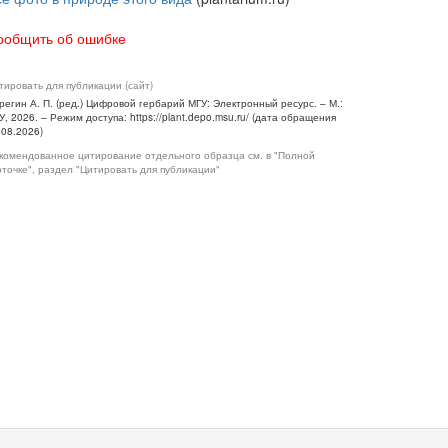
ообщить об ошибке
тировать для публикации (сайт)
регин А. П. (ред.) Цифровой гербарий МГУ: Электронный ресурс. – М.:
У, 2026. – Режим доступа: https://plant.depo.msu.ru/ (дата обращения
.08.2026)
комендованное цитирование отдельного образца см. в "Полной
рточке", раздел "Цитировать для публикации"