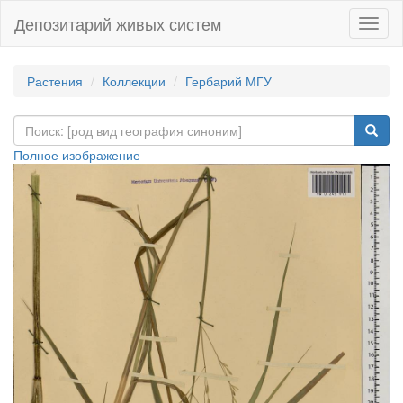
Депозитарий живых систем
Навиг
Растения
Коллекции
Гербарий МГУ
Полное изображение