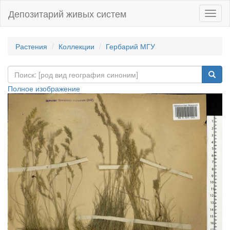
Депозитарий живых систем
Навиг
Растения
Коллекции
Гербарий МГУ
Полное изображение