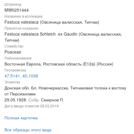
Штрихкод
MW0251444
Название в коллекции
Festuca valesiaca (Овсяница валисская, Типчак)
Принятое название
Festuca valesiaca Schleich. ex Gaudin (Овсяница валисская,
Типчак)
Семейство
Poaceae
Районирование
Восточная Европа, Ростовская область (E12a) (Россия)
Геопривязка
47,5141, 40,1038
Этикетка
Донская обл. Бл. Новочеркасска. Типчаковая толока к востоку
от Персиановки
29.05.1928.
Собр.
Смирнов П.
Дата ввода этикетки
28.03.2019
Полная карточка
Все образцы этого вида