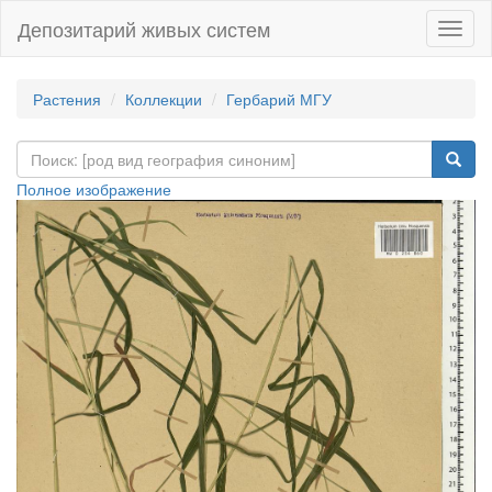
Депозитарий живых систем
Навиг
Растения
Коллекции
Гербарий МГУ
Полное изображение