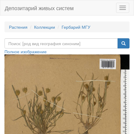
Депозитарий живых систем
Навиг
Растения
Коллекции
Гербарий МГУ
Полное изображение