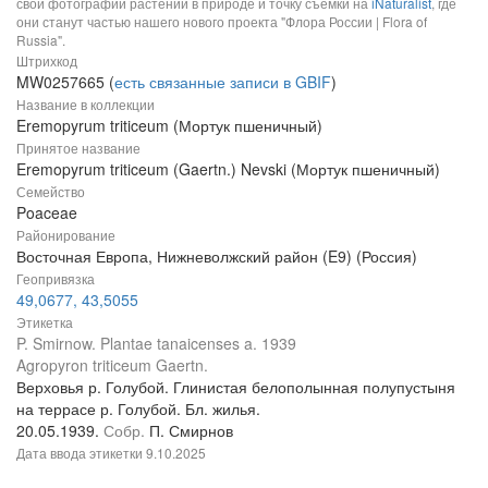
свои фотографии растений в природе и точку съемки на
iNaturalist
, где
они станут частью нашего нового проекта "Флора России | Flora of
Russia".
Штрихкод
MW0257665 (
есть связанные записи в GBIF
)
Название в коллекции
Eremopyrum triticeum (Мортук пшеничный)
Принятое название
Eremopyrum triticeum (Gaertn.) Nevski (Мортук пшеничный)
Семейство
Poaceae
Районирование
Восточная Европа, Нижневолжский район (E9) (Россия)
Геопривязка
49,0677, 43,5055
Этикетка
P. Smirnow. Plantae tanaicenses a. 1939
Agropyron triticeum Gaertn.
Верховья р. Голубой. Глинистая белополынная полупустыня
на террасе р. Голубой. Бл. жилья.
20.05.1939.
Собр.
П. Смирнов
Дата ввода этикетки
9.10.2025