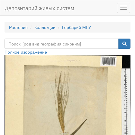
Депозитарий живых систем
Навиг
Растения
Коллекции
Гербарий МГУ
Полное изображение