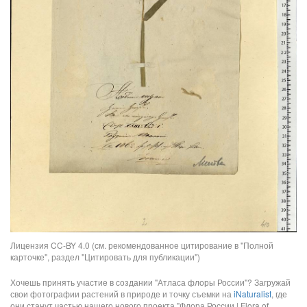
Лицензия CC-BY 4.0 (см. рекомендованное цитирование в "Полной
карточке", раздел "Цитировать для публикации")
Хочешь принять участие в создании "Атласа флоры России"? Загружай
свои фотографии растений в природе и точку съемки на
iNaturalist
, где
они станут частью нашего нового проекта "Флора России | Flora of