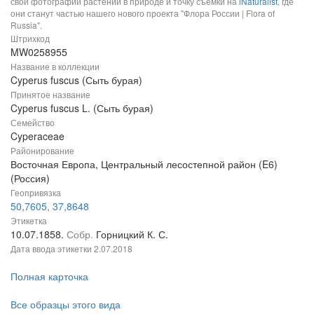
свои фотографии растений в природе и точку съемки на
iNaturalist
, где
они станут частью нашего нового проекта "Флора России | Flora of
Russia".
Штрихкод
MW0258955
Название в коллекции
Cyperus fuscus (Сыть бурая)
Принятое название
Cyperus fuscus L. (Сыть бурая)
Семейство
Cyperaceae
Районирование
Восточная Европа, Центральный лесостепной район (E6)
(Россия)
Геопривязка
50,7605, 37,8648
Этикетка
10.07.1858.
Собр.
Горницкий К. С.
Дата ввода этикетки
2.07.2018
Полная карточка
Все образцы этого вида