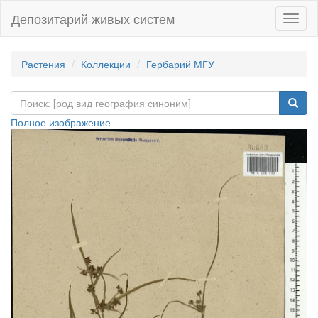
Депозитарий живых систем
Навиг
Растения
Коллекции
Гербарий МГУ
Полное изображение