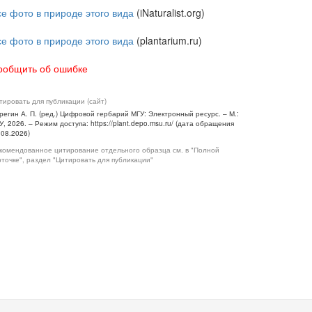
се фото в природе этого вида
(iNaturalist.org)
се фото в природе этого вида
(plantarium.ru)
ообщить об ошибке
тировать для публикации (сайт)
регин А. П. (ред.) Цифровой гербарий МГУ: Электронный ресурс. – М.:
У, 2026. – Режим доступа: https://plant.depo.msu.ru/ (дата обращения
.08.2026)
комендованное цитирование отдельного образца см. в "Полной
рточке", раздел "Цитировать для публикации"