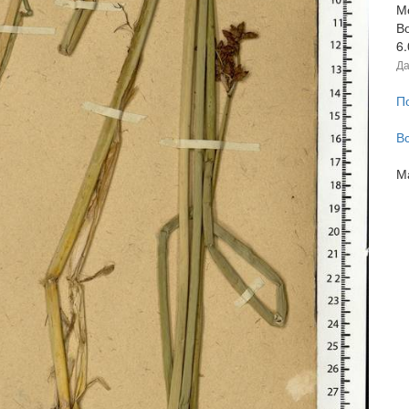
Мо
В
6
Да
П
В
М