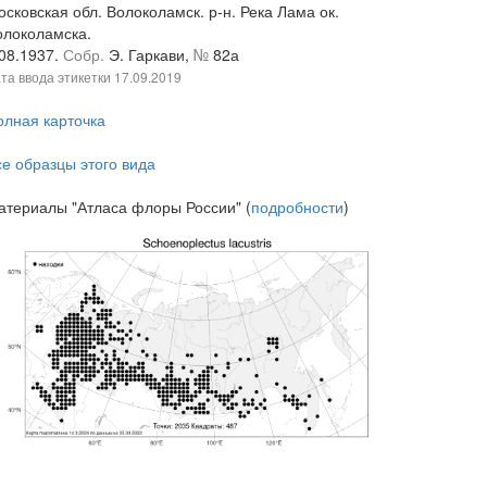
сковская обл. Волоколамск. р-н. Река Лама ок.
олоколамска.
.08.1937.
Собр.
Э. Гаркави,
№
82а
та ввода этикетки
17.09.2019
олная карточка
се образцы этого вида
атериалы "Атласа флоры России" (
подробности
)