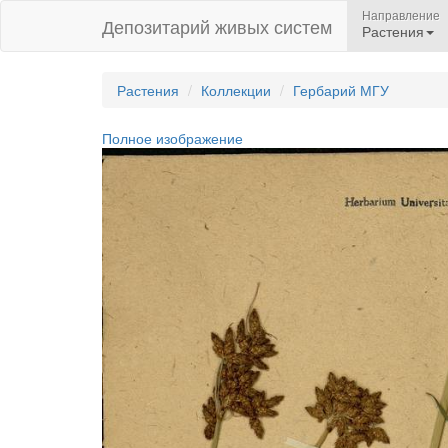
Направление
Депозитарий живых систем
Растения
Растения
Коллекции
Гербарий МГУ
Полное изображение