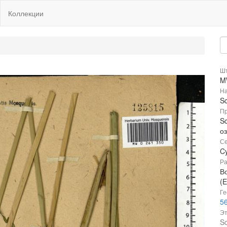
Коллекции
Шт
M
На
Sc
Пр
Sc
о
Се
C
Ра
В
(E
Ге
56
Эт
Sc