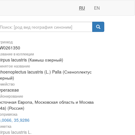
RU
EN
рихкод
W0261350
звание в коллекции
irpus lacustris (Камыш озерный)
инятое название
hoenoplectus lacustris (L.) Palla (Схеноплектус
зерный)
мейство
yperaceae
йонирование
осточная Европа, Московская область и Москва
4a) (Россия)
опривязка
,0066, 35,9286
икетка
irpus lacustris L.