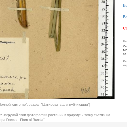
В
В
С
Ци
Се
МГ
08
Ре
ка
олной карточке", раздел "Цитировать для публикации")
? Загружай свои фотографии растений в природе и точку съемки на
ра России | Flora of Russia".