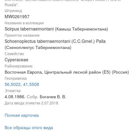
Russia".
Штрихкод
MW0261957
Название в коллекции
Scirpus tabernaemontani (Камыш Табернемонтана)
Принятое название
Schoenoplectus tabernaemontani (C.C.Gmel.) Palla
(Схеноплектус Табернемонтана)
Семейство
Cyperaceae
Районирование
Восточная Европа, Центральный лесной район (E5) (Россия)
Геопривязка
56,5022, 41,5508
Этикетка
4.08.1986.
Собр.
Богачев В. В.
Дата ввода этикетки
2.07.2018
Полная карточка
Все образцы этого вида