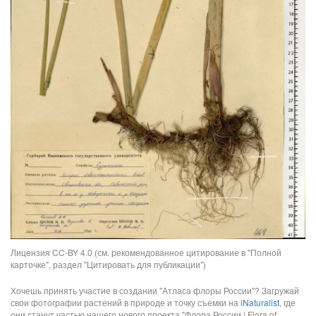
Лицензия CC-BY 4.0 (см. рекомендованное цитирование в "Полной
карточке", раздел "Цитировать для публикации")
Хочешь принять участие в создании "Атласа флоры России"? Загружай
свои фотографии растений в природе и точку съемки на
iNaturalist
, где
они станут частью нашего нового проекта "Флора России | Flora of