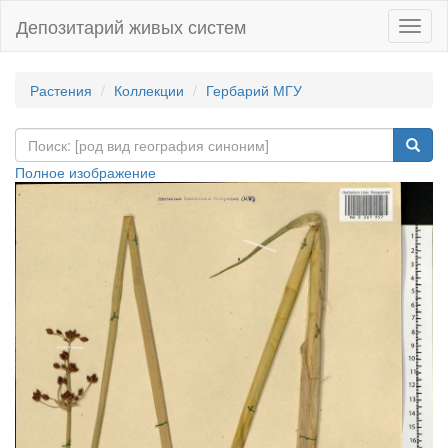
Депозитарий живых систем
Навиг
Растения
Коллекции
Гербарий МГУ
Полное изображение