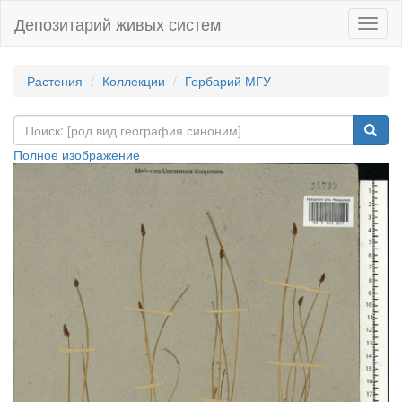
Депозитарий живых систем
Навиг
Растения
Коллекции
Гербарий МГУ
Полное изображение