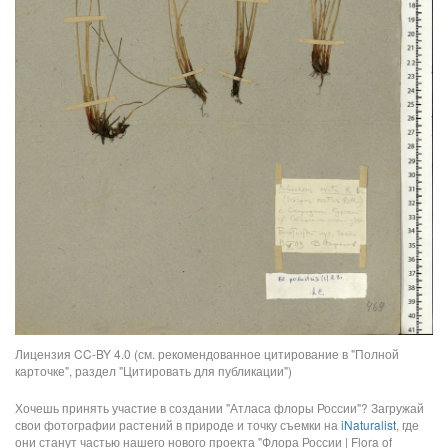
Лицензия CC-BY 4.0 (см. рекомендованное цитирование в "Полной
карточке", раздел "Цитировать для публикации")
Хочешь принять участие в создании "Атласа флоры России"? Загружай
свои фотографии растений в природе и точку съемки на
iNaturalist
, где
они станут частью нашего нового проекта "Флора России | Flora of