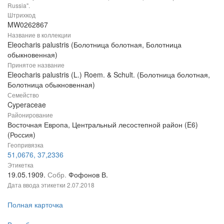
Russia".
Штрихкод
MW0262867
Название в коллекции
Eleocharis palustris (Болотница болотная, Болотница
обыкновенная)
Принятое название
Eleocharis palustris (L.) Roem. & Schult. (Болотница болотная,
Болотница обыкновенная)
Семейство
Cyperaceae
Районирование
Восточная Европа, Центральный лесостепной район (E6)
(Россия)
Геопривязка
51,0676, 37,2336
Этикетка
19.05.1909.
Собр.
Фофонов В.
Дата ввода этикетки
2.07.2018
Полная карточка