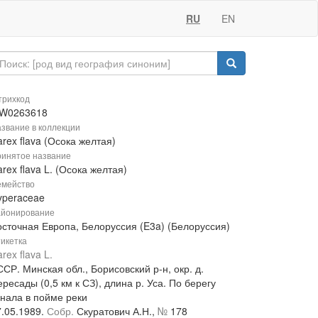
RU
EN
рихкод
W0263618
звание в коллекции
rex flava (Осока желтая)
инятое название
rex flava L. (Осока желтая)
мейство
yperaceae
йонирование
осточная Европа, Белоруссия (E3a) (Белоруссия)
икетка
rex flava L.
СР. Минская обл., Борисовский р-н, окр. д.
ресады (0,5 км к СЗ), длина р. Уса. По берегу
анала в пойме реки
7.05.1989.
Собр.
Скуратович А.Н.,
№
178