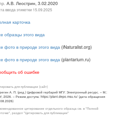
пр.
А.В. Леострин, 3.02.2020
та ввода этикетки
15.09.2025
олная карточка
се образцы этого вида
се фото в природе этого вида
(iNaturalist.org)
се фото в природе этого вида
(plantarium.ru)
ообщить об ошибке
тировать для публикации (сайт)
регин А. П. (ред.) Цифровой гербарий МГУ: Электронный ресурс. – М.:
У, 2026. – Режим доступа: https://plant.depo.msu.ru/ (дата обращения
.08.2026)
комендованное цитирование отдельного образца см. в "Полной
рточке", раздел "Цитировать для публикации"