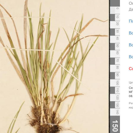
О
Да
П
В
В
В
С
Ци
Се
МГ
08
Ре
ка