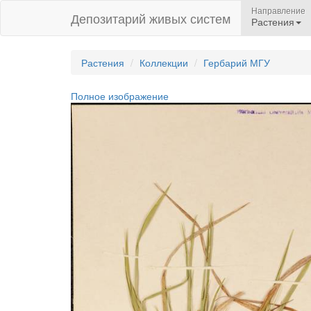
Направление
Депозитарий живых систем
Растения
Растения
Коллекции
Гербарий МГУ
Полное изображение