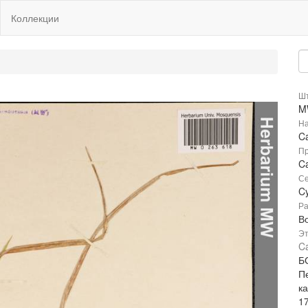
Коллекции
Шт
M
На
Ca
Пр
Ca
Се
C
Ра
В
Эт
Ca
БС
Пе
к
1