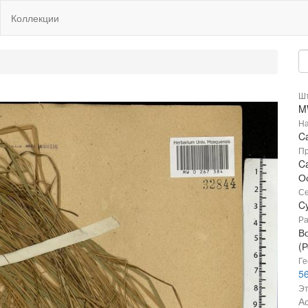
Коллекции
Шт
M
На
C
Пр
C
О
Се
C
Ра
В
(Р
Ге
56
Эт
А