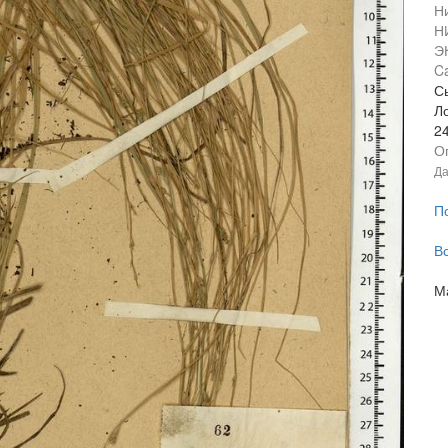
Н
Н
Э
Ca
С
Л
2
О
Да
П
В
М