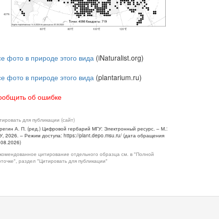
се фото в природе этого вида
(iNaturalist.org)
се фото в природе этого вида
(plantarium.ru)
ообщить об ошибке
тировать для публикации (сайт)
регин А. П. (ред.) Цифровой гербарий МГУ: Электронный ресурс. – М.:
У, 2026. – Режим доступа: https://plant.depo.msu.ru/ (дата обращения
.08.2026)
комендованное цитирование отдельного образца см. в "Полной
рточке", раздел "Цитировать для публикации"