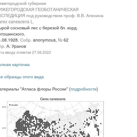
ижегородской губернии
ИЖЕГОРОДСКАЯ ГЕОБОТАНИЧЕСКАЯ
КСПЕДИЦИЯ под руководством проф. В.В. Алехина
rex canescens L.
ырой сосновый лес с березой бл. корд.
отошинского.
4.08.1928.
Собр.
anonymous,
№
62
пр.
А. Уранов
та ввода этикетки
27.06.2022
олная карточка
се образцы этого вида
атериалы "Атласа флоры России" (
подробности
)