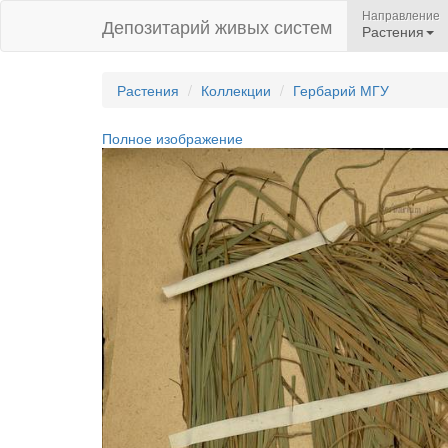
Направление
Депозитарий живых систем
Растения
Растения
Коллекции
Гербарий МГУ
Полное изображение