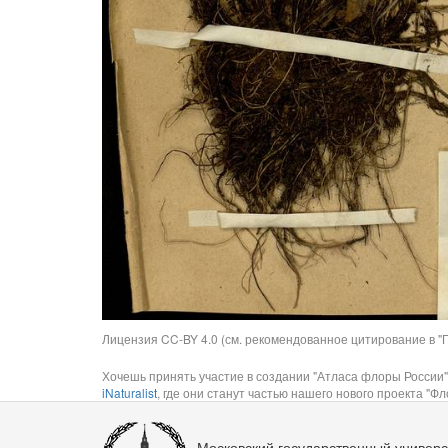
Лицензия CC-BY 4.0 (см. рекомендованное цитирование в "П
Хочешь принять участие в создании "Атласа флоры России"
iNaturalist
, где они станут частью нашего нового проекта "Фло
Московский государственный универс