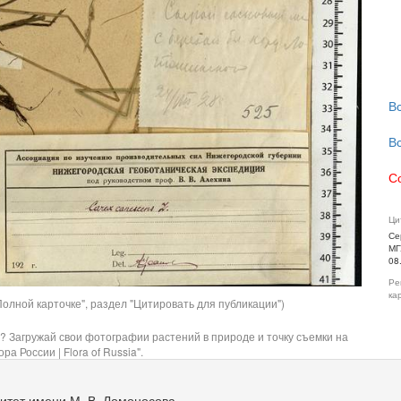
В
В
С
Ци
Се
МГ
08
Ре
ка
олной карточке", раздел "Цитировать для публикации")
? Загружай свои фотографии растений в природе и точку съемки на
ра России | Flora of Russia".
итет имени М. В. Ломоносова