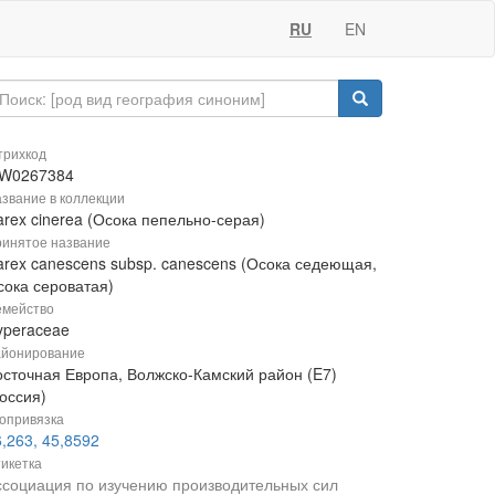
RU
EN
рихкод
W0267384
звание в коллекции
arex cinerea (Осока пепельно-серая)
инятое название
arex canescens subsp. canescens (Осока седеющая,
сока сероватая)
мейство
yperaceae
йонирование
осточная Европа, Волжско-Камский район (E7)
оссия)
опривязка
,263, 45,8592
икетка
ссоциация по изучению производительных сил